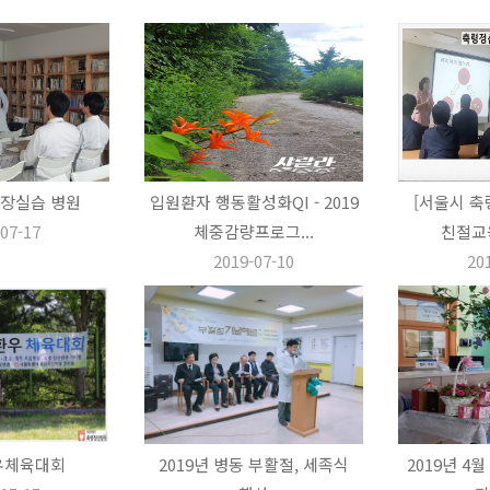
장실습 병원
입원환자 행동활성화QI - 2019
[서울시 축
07-17
체중감량프로그...
친절교육
2019-07-10
20
환우체육대회
2019년 병동 부활절, 세족식
2019년 4