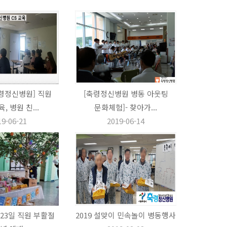
령정신병원] 직원
[축령정신병원 병동 아웃팅
, 병원 친...
문화체험]- 찾아가...
19-06-21
2019-06-14
월 23일 직원 부활절
2019 설맞이 민속놀이 병동행사