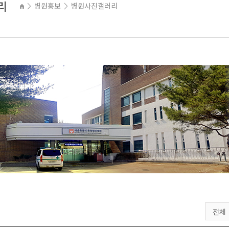
리
병원홍보
병원사진갤러리
>
>