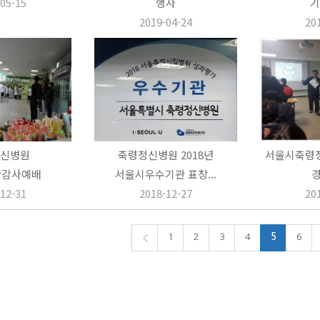
05-15
행사
기
2019-04-24
20
신병원
축령정신병원 2018년
서울시축령정
탄감사예배
서울시우수기관 표창...
12-31
2018-12-27
20
1
2
3
4
5
6