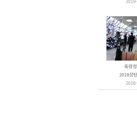
2019-
축령정
2018성
2018-