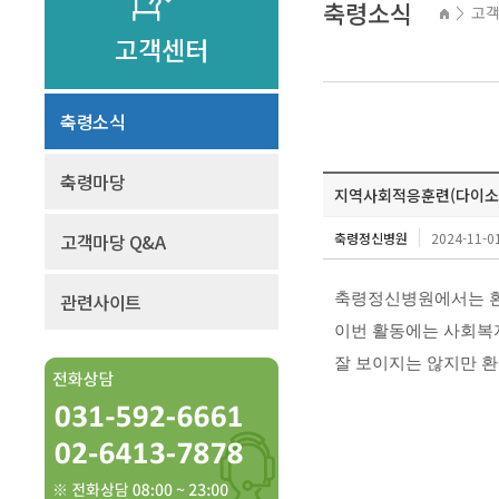
축령소식
고
>
고객센터
축령소식
축령마당
지역사회적응훈련(다이소,버거
고객마당 Q&A
축령정신병원
2024-11-01
관련사이트
축령정신병원에서는 환
이번 활동에는 사회복
잘 보이지는 않지만 