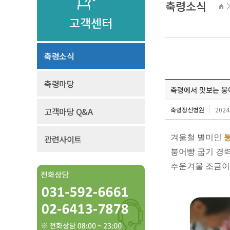
축령소식
고객센터
축령소식
축령마당
축령에서 맛보는 붕어빵~
고객마당 Q&A
축령정신병원
2024
관련사이트
겨울철 별미인
붕어빵 굽기 경
추운겨울 조금이