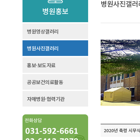
병원사진갤러
병원홍보
병원영상갤러리
병원사진갤러리
홍보·보도자료
공공보건의료활동
자매병원·협력기관
2020년 축령 시무