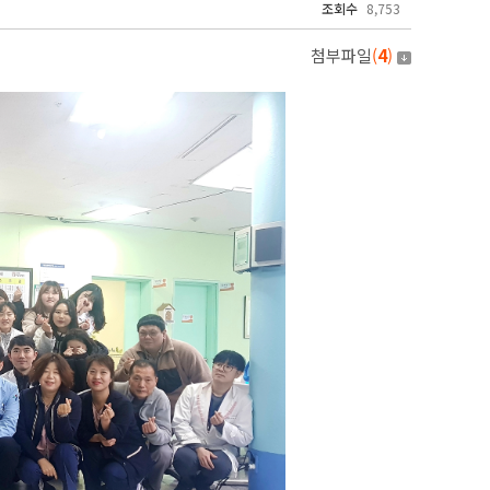
조회수
8,753
첨부파일
(
4
)